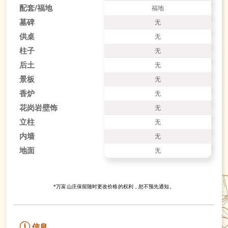
配套/福地
福地
墓碑
无
供桌
无
柱子
无
后土
无
景板
无
香炉
无
花岗岩壁饰
无
立柱
无
内墙
无
地面
无
*万富山庄保留随时更改价格的权利，恕不预先通知。
信息