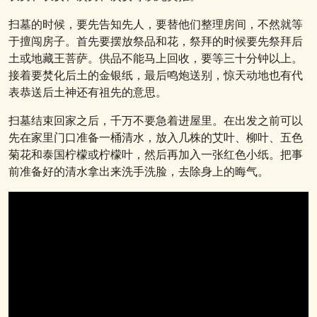
扫墓的时候，要先告知先人，要替他们整理房间，不然就等
于擅闯房子。首先要摆放祭品和花，祭拜的时候要先祭拜后
土或地藏王菩萨。供品不能马上回收，要等三十分钟以上。
接着要焚化后土的金银纸，最后鸣炮送别，惊天动地也有代
表恭送后土神还有祖先的意思。
扫墓结束回家之后，千万不要急着进屋里。在出发之前可以
先在家里门口准备一桶清水，放入几株的艾叶、柳叶、五色
菊花和泰国柠檬或柠檬叶，然后再加入一张红色小纸。把事
前准备好的清水拿出来洗手洗脸，去除身上的晦气。