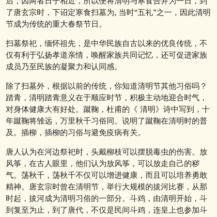
后，因两者日子相近，所以便将清明与寒食合并为一日，到
了唐玄宗时，下诏定寒食扫墓为, 当时“五礼”之一，因此清明
节成为传统的重大春祭节日。
扫墓祭祀，缅怀祖先，是中华民族自古以来的优良传统，不
仅有利于弘扬孝道亲情，唤醒家族共同记忆，还可促进家族
成员乃至民族的凝聚力和认同感。
除了扫墓外，根据以前的传统，你知道清明节其他习俗吗？
踏青，清明踏青意义在于顺应时节，积极主动地迎合时气，
对身体健康大有好处。蹴鞠，杜甫的《 清明》诗中写到，十
年蹴鞠将雏远，万里秋千习俗同。说明了蹴鞠在清明时的普
及。插柳，插柳的习俗与避免疫病有关。
唐人认为在河边祭祀时，头戴柳枝可以摆脱毒虫的伤害。放
风筝，在古人眼里，他们认为放风筝，可以放走自己的秽
气。荡秋千，荡秋千不仅可以增进健康，而且可以培养勇敢
精神。唐玄宗时曾在清明节，举行大规模的拔河比赛，从那
时起，拔河成为清明习俗的一部分。斗鸡，由清明开始，斗
到复至为止，到了唐代，不仅是民间斗鸡，连皇上也参加斗