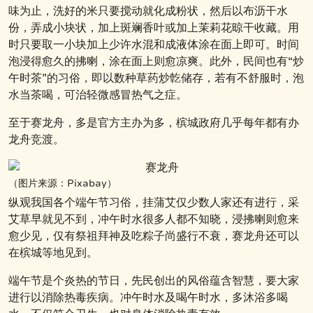
味为止，洗好的米只要搅动就化成粉状，然后以布沥干水
份，弄成小块状，加上斑斓香叶或加上茉莉花晾干收藏。用
时只要取一小块加上少许水混和成液体涂在面上即可。时间
泡浸得愈久的拂喇，涂在面上则愈凉爽。此外，民间也有“炒
午时茶”的习俗，即以数种草药炒亁储存，若有不舒服时，泡
水当茶喝，可治轻微感冒热气之症。
至于赛龙舟，多是官方主办为多，槟城政府几乎每年都有办
龙舟竞渡。
（图片来源：Pixabay）
纵观我国各个端午节习俗，挂蒲艾仅少数人家还有进行，采
艾草早就见不到，冲午时水很多人都不知晓，浸拂喇则愈来
愈少见，仅有祭祖拜神及吃粽子尚盛行不衰，赛龙舟还可以
在槟城等地见到。
端午节是个炎热的节日，先民创出的风俗蕴含智慧，要大家
进行以消除热毒疾病。冲午时水及喝午时水，多沐浴多喝