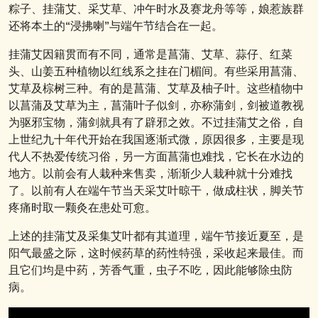
粽子、挂蒲艾、采艾草、冲午时水及赛龙舟等等，娘惹族群
还将本土的“浸拂喇”与端午节结合在一起。
挂蒲艾因籍贯而有不同，通常是菖蒲、艾草、蒜仔、红菜
头、山姜五种植物以红线系之挂在门楣间。有些采用菖蒲、
艾草及棕树三种。有的是菖蒲、艾草及柚子叶。这些植物中
以菖蒲及艾草为主，菖蒲叶子似剑，亦称蒲剑，剑被道教视
为驱邪宝物，蒲剑就具有了辟邪之效。不过挂蒲艾之俗，自
上世纪九十年代开始在我国逐渐式微，原因很多，主要是现
代人不热爱传统习俗，另一方面菖蒲也难找，它长在水边的
地方。以前会有人栽种来售卖，渐渐少人栽种就十分难找
了。以前有人在端午节当天采艾叶晾干，做成柱状，脚关节
疼痛时取一颗灸在患处可愈。
上述的挂蒲艾及采集艾叶都有其道理，端午节接近夏至，是
阳气最盛之际，这时候药草的药性特强，采收起来最佳。而
且它们均是中药，芳香气重，虫子不吃，因此能够除虫防
病。