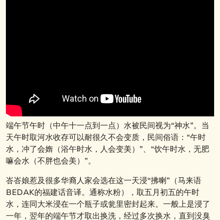
端午节午时（中午十一点到一点）水被民间视为“神水”。当
天午时取河水收存可以耐很久不会变质，民间俗语：“午时
水，冲了会媠（浴午时水，人会变美）”、“饮午时水，无肥
嘛会水（不胖也会美）”。
峇峇娘惹及很多华裔人家会选在这一天浸“拂喇”（马来语
BEDAK的福建话音译。通称水粉），取五月初五的午时
水，连同大米浸在一个瓶子或瓮里密封起来。一般上是浸了
一年，翌年的端午节才取出换洗，经过多次换水，直到没臭