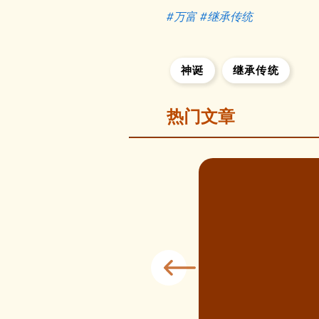
#万富
#继承
传统
神诞
继承传统
热门文章
2分钟
八要吃粥？佛陀成道日与腊八粥
初八，在佛教中被称为佛陀成道日，
在菩提树下觉悟成佛的日子。 “今天
粥。”这一天，也被称为腊八节。