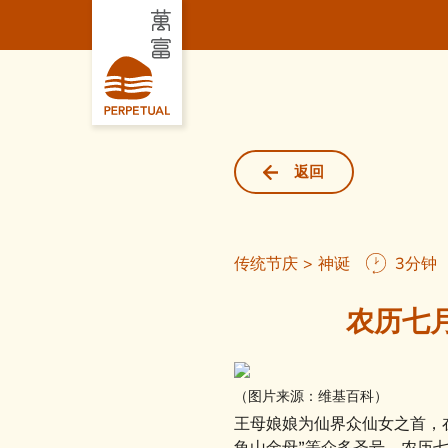
返回
传统节庆 > 神诞
3分钟
农历七
（图片来源：维基百科）
王母娘娘为仙界众仙女之首，在
龟山金母”等众多圣号。农历