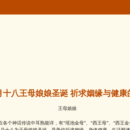
月十八王母娘娘圣诞 祈求姻缘与健康
各个神话传说中耳熟能详，有“瑶池金母”、“西王母”、“西王金母
七月十八为王母娘娘圣诞，是善信祈求姻缘、身体健康、生活顺