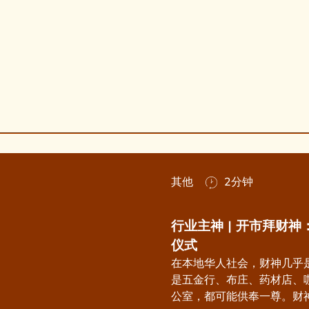
其他
2分钟
行业主神 | 开市拜财
仪式
在本地华人社会，财神几乎是
是五金行、布庄、药材店、
公室，都可能供奉一尊。财神