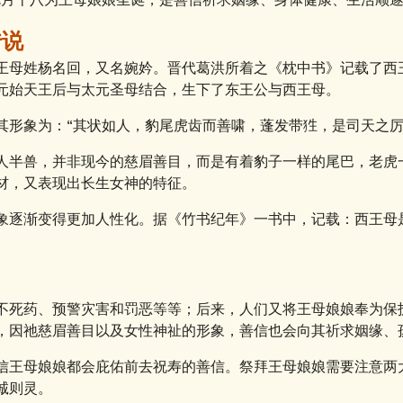
传说
王母姓杨名回，又名婉妗。晋代葛洪所着之《枕中书》记载了西
元始天王后与太元圣母结合，生下了东王公与西王母。
其形象为：“其状如人，豹尾虎齿而善啸，蓬发带狌，是司天之厉
人半兽，并非现今的慈眉善目，而是有着豹子一样的尾巴，老虎
材，又表现出长生女神的特征。
象逐渐变得更加人性化。据《竹书纪年》一书中，记载：西王母
？
不死药、预警灾害和罚恶等等；后来，人们又将王母娘娘奉为保
，因祂慈眉善目以及女性神祉的形象，善信也会向其祈求姻缘、
信王母娘娘都会庇佑前去祝寿的善信。祭拜王母娘娘需要注意两
诚则灵。