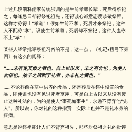
上述几段阐释儒家传统强调的是生前孝顺长辈，死后得祭祀
之，每逢忌日都得祭祀祖先，还得诚心诚意态度恭敬祭拜。
这样才称得上“孝道”！假如生前不孝，死后才来祭祀，这种
人不配称“孝”。设使生前孝顺，死后却不祭祀，这种人也称
不上“孝”！
某些人经常批评祭祖习俗的不是，这一点，《礼记•檀弓下第
四》有这么的阐释：
“……未有见其飨之者也。自上世以来，未之有舍也，为使人
勿倍也。故子之所刺于礼者，亦非礼之訾也。”
……不论葬前在奠中供养的食品，还是葬后在祭中设置的食
品，即使谁也没有见过死者享用，可是自上古以来从没有废
止这种礼法的，为的是使人“事死如事生”，永远不背弃他“先
人”。所以说，你对礼的这种指责，实际上也并不是礼本身的
疵病。
意思是说祭祖能让人们不背弃祖先，那些对祭祖之礼的批评