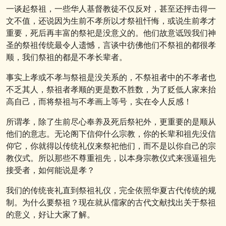
一谈起祭祖，一些华人基督教徒不仅反对，甚至还抨击得一
文不值，还说因为生前不孝所以才祭祖忏悔，或说生前孝才
重要，死后再丰富的祭祀是没意义的。他们故意诋毁我们神
圣的祭祖传统最令人遗憾，言谈中彷佛他们不祭祖的都很孝
顺，我们祭祖的都是不孝长辈者。
事实上孝或不孝与祭祖是没关系的，不祭祖者中的不孝者也
不乏其人，祭祖者孝顺的更是数不胜数，为了贬低人家来抬
高自己，而将祭祖与不孝画上等号，实在令人反感！
所谓孝，除了生前尽心奉养及死后祭祀外，更重要的是顺从
他们的意志。无论阁下信仰什么宗教，你的长辈和祖先没信
仰它，你就得以传统礼仪来祭祀他们，而不是以你自己的宗
教仪式。所以那些不尊重祖先，以本身宗教仪式来强逼祖先
接受者，如何能说是孝？
我们的传统丧礼直到祭祖礼仪，完全依照华夏古代传统的规
制。为什么要祭祖？现在就从儒家的古代文献找出关于祭祖
的意义，好让大家了解。