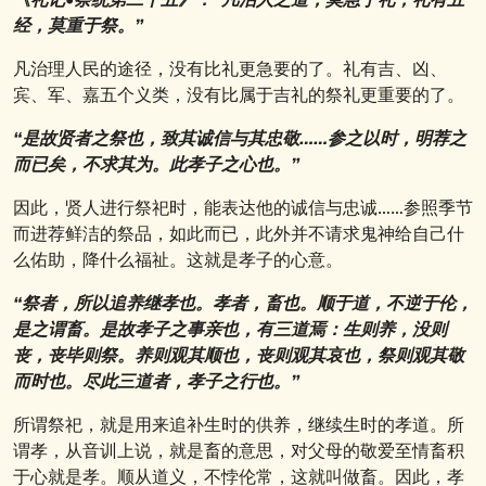
经，莫重于祭。”
凡治理人民的途径，没有比礼更急要的了。礼有吉、凶、
宾、军、嘉五个义类，没有比属于吉礼的祭礼更重要的了。
“是故贤者之祭也，致其诚信与其忠敬……参之以时，明荐之
而已矣，不求其为。此孝子之心也。”
因此，贤人进行祭祀时，能表达他的诚信与忠诚……参照季节
而进荐鲜洁的祭品，如此而已，此外并不请求鬼神给自己什
么佑助，降什么福祉。这就是孝子的心意。
“祭者，所以追养继孝也。孝者，畜也。顺于道，不逆于伦，
是之谓畜。是故孝子之事亲也，有三道焉：生则养，没则
丧，丧毕则祭。养则观其顺也，丧则观其哀也，祭则观其敬
而时也。尽此三道者，孝子之行也。”
所谓祭祀，就是用来追补生时的供养，继续生时的孝道。所
谓孝，从音训上说，就是畜的意思，对父母的敬爱至情畜积
于心就是孝。顺从道义，不悖伦常，这就叫做畜。因此，孝