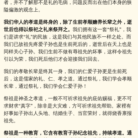
者，并不了解那不是礼的毛病，问题反而出在他们本身的狭
隘偏激的观念上。
我们华人的孝道是终身的，除了生前孝顺赡养长辈之外，逝
世后也得以祭祀之礼来祭拜之。
我们拥有这一套“祭礼”，我
们是讲求“礼”的民族，这是我们与其他民族不一样之处。而
我们已故祖先疼爱子孙也是生前死后的，逝世后在天上也是
同样关心子孙。我们生前不做有辱祖先的坏事，这样令祖先
引以为荣，我们死后他们才会迎接我们回去。
我们的孝敬长辈是终其一身，我们的仁爱子孙更是生前死
后，这是儒家的礼、仁、孝之道。通过祭礼，我们学会孝顺
长辈，通过祭礼，我们学会仁爱子孙！
祭祖是神圣之孝道，一般不可祈求祖先的庇佑赐福，更不可
求财求“真字”，除非是大灾难，方可祈求祖先帮助。家裡有
好事如子孙出人头地、结婚生子、当官荣封，就得烧香禀报
祖先。
祭祖是一种教育，它含有教育子孙纪念祖先，持续孝道。通