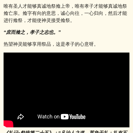
唯有圣人才能够真诚地祭飨上帝，唯有孝子才能够真诚地祭
飨亡亲。飨字有向的意思，诚心向往，一心归向，然后才能
进行飨祭，才能使神灵接受飨祭。
“庶而飨之，孝子之志也。”
热望神灵能够享用祭品，这是孝子的心意呀。
《礼记•祭统第二十五》：“凡治人之道，莫急于礼；礼有五