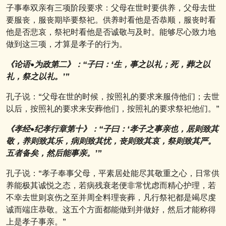
子事奉双亲有三项阶段要求：父母在世时要供养，父母去世
要服丧，服丧期毕要祭祀。供养时看他是否恭顺，服丧时看
他是否悲哀，祭祀时看他是否诚敬与及时。能够尽心致力地
做到这三项，才算是孝子的行为。
《论语•为政第二》：“子曰：‘生，事之以礼；死，葬之以
礼，祭之以礼。’”
孔子说：“父母在世的时候，按照礼的要求来服侍他们；去世
以后，按照礼的要求来安葬他们，按照礼的要求祭祀他们。”
《孝经•纪孝行章第十》：“子曰：‘孝子之事亲也，居则致其
敬，养则致其乐，病则致其忧，丧则致其哀，祭则致其严。
五者备矣，然后能事亲。’”
孔子说：“孝子奉事父母，平素居处能尽其敬重之心，日常供
养能极其诚悦之态，若病残衰老便非常忧虑而精心护理，若
不幸去世则哀伤之至并周全料理丧葬，凡行祭祀都是竭尽虔
诚而端庄恭敬。这五个方面都能做到并做好，然后才能称得
上是孝子事亲。”