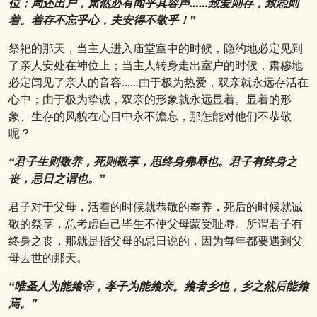
位；周还出户，肃然必有闻乎其容声……致爱则存，致悫则
着。着存不忘乎心，夫安得不敬乎！”
祭祀的那天，当主人进入庙堂室中的时候，隐约地必定见到
了亲人安处在神位上；当主人转身走出室户的时候，肃穆地
必定闻见了亲人的音容……由于极为热爱，双亲就永远存活在
心中；由于极为挚诚，双亲的形象就永远显着。显着的形
象、生存的风貌在心目中永不澹忘，那怎能对他们不恭敬
呢？
“君子生则敬养，死则敬享，思终身弗辱也。君子有终身之
丧，忌日之谓也。”
君子对于父母，活着的时候就恭敬的奉养，死后的时候就诚
敬的祭享，总考虑自己毕生不使父母蒙受耻辱。所谓君子有
终身之丧，那就是指父母的忌日说的，因为每年都要遇到父
母去世的那天。
“唯圣人为能飨帝，孝子为能飨亲。飨者乡也，乡之然后能飨
焉。”