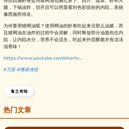
传统西施虾卷是用猪网油包裹红萝卜、西芹、蔬菜、虾和火
腿，下锅油炸，切开后可以明显看到色彩缤纷的内陷，美丽
像西施而得名。
为何要用猪网油呢？使用网油的虾卷吃起来没那么油腻，而
且猪网油在油炸的过程中会溶解，同时释放部分油脂包住内
陷，让内陷水分，营养不会流失，吃起来外层酥脆并有淡淡
油香味！
https://www.youtube.com/shorts...
#万富
#继承
传统
食之有味
热门文章