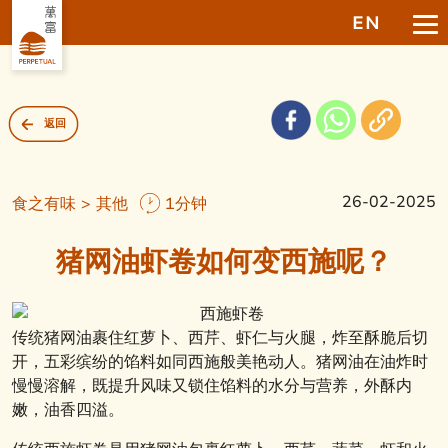
EN
返回
26-02-2025
食之有味 > 其他
1分钟
猪网油虾卷如何变西施呢？
传统猪网油裹住红萝卜、西芹、虾仁与火腿，炸至酥脆后切
开，五彩缤纷的馅料如同西施般美艳动人。猪网油在油炸时
慢慢溶解，既提升风味又锁住馅料的水分与营养，外酥内
嫩，油香四溢。