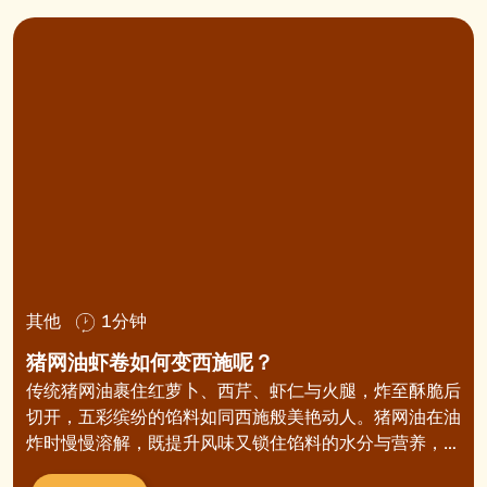
其他
1分钟
猪网油虾卷如何变西施呢？
传统猪网油裹住红萝卜、西芹、虾仁与火腿，炸至酥脆后
切开，五彩缤纷的馅料如同西施般美艳动人。猪网油在油
炸时慢慢溶解，既提升风味又锁住馅料的水分与营养，外
酥内嫩，油香四溢。