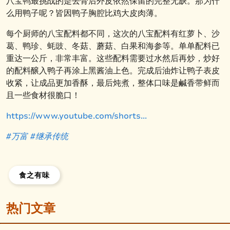
八宝鸭最挑战的是去骨后外皮依然保留的完整无缺。那为什
么用鸭子呢？皆因鸭子胸腔比鸡大皮肉薄。
每个厨师的八宝配料都不同，这次的八宝配料有红萝卜、沙
葛、鸭珍、蚝豉、冬菇、蘑菇、白果和海参等。单单配料已
重达一公斤，非常丰富。这些配料需要过水然后再炒，炒好
的配料醸入鸭子再涂上黑酱油上色。完成后油炸让鸭子表皮
收紧，让成品更加香酥，最后炖煮，整体口味是鹹香带鲜而
且一些食材很脆口！
https://www.youtube.com/shorts...
#万富
#继承
传统
食之有味
热门文章