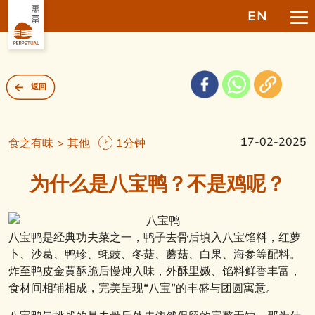
EN
返回
17-02-2025
食之有味 > 其他
1分钟
为什么是八宝鸭？不是鸡呢？
八宝鸭是经典功夫菜之一，鸭子去骨后填入八宝馅料，红萝
卜、沙葛、鸭珍、蚝豉、冬菇、蘑菇、白果、海参等配料。
炸至鸭皮金黄酥脆后慢炖入味，外酥里嫩、馅料鲜香丰富，
食材间相辅相成，完美呈现“八宝”的丰盛与团圆寓意。