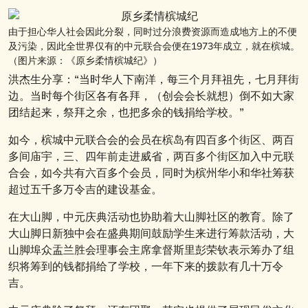
由于担心华人社会因此分裂，同时过分浪费资源而造成地方上的不便
及污染，因此全世界仅有的中元联合会便在1973年成立，就在槟城。
（图片来源：《原乡柔情槟城纪》）
洪杰生分享：“当时华人下南洋，每三个月拜祖先，七月拜街
边。当时每个街区各有各拜，（创会会长就想）倒不如大家
团结起来，祭拜之余，也把多余的钱捐给学校。”
如今，槟城中元联合会的会员在槟岛有四百多个街区、两百
多间庙宇，三、四年前走进威省，两百多个街区加入中元联
合会，如今共有六百多个会员，同时为槟州华小和华社筹获
超过五千多万令吉的建设基金。
在大山脚，中元庆典活动也协助着大山脚社区的教育。除了
大山脚日新独中会在盛典期间鼓励学生来进行筹款活动，大
山脚埠众盂兰胜会理事会主席拿督斯里彭荣钦表示筹办了组
织将筹到的钱都捐给了学校，一年下来的拨款有几十万令
吉。