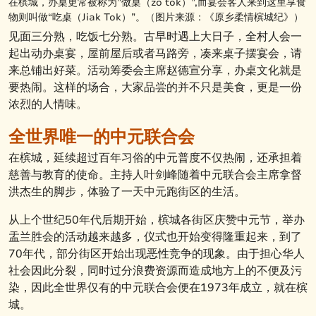
在槟城，办桌更常被称为”做桌（zo tok）”,而宴会客人来到这里享食
物则叫做“吃桌（Jiak Tok）”。（图片来源：《原乡柔情槟城纪》）
见面三分熟，吃饭七分熟。古早时遇上大日子，全村人会一
起出动办桌宴，屋前屋后或者马路旁，凑来桌子摆宴会，请
来总铺出好菜。活动筹委会主席赵德宣分享，办桌文化就是
要热闹。这样的场合，大家品尝的并不只是美食，更是一份
浓烈的人情味。
全世界唯一的中元联合会
在槟城，延续超过百年习俗的中元普度不仅热闹，还承担着
慈善与教育的使命。主持人叶剑峰随着中元联合会主席拿督
洪杰生的脚步，体验了一天中元跑街区的生活。
从上个世纪50年代后期开始，槟城各街区庆赞中元节，举办
盂兰胜会的活动越来越多，仪式也开始变得隆重起来，到了
70年代，部分街区开始出现恶性竞争的现象。由于担心华人
社会因此分裂，同时过分浪费资源而造成地方上的不便及污
染，因此全世界仅有的中元联合会便在1973年成立，就在槟
城。