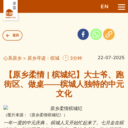
EN
返回
22-07-2025
心系原乡 > 原乡寻迹：槟城
3分钟
【原乡柔情 | 槟城纪】大士爷、跑
街区、做桌——槟城人独特的中元
文化
（图片来源：《原乡柔情槟城纪》）
一年一度的中元庆典，
槟城人又开始忙起来了。七月走在槟