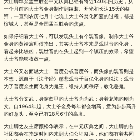
大山脚埠众盂兰胜会中元庆典已经有将近140年的历史，从
一个月前的大士爷金身制作到组装、开光和长达15天的祭
拜，一直到农历七月十七晚上大士爷焚化回銮的过程，都是
槟城人，甚至是全国盂兰胜会的焦点。
如果仔细看大士爷，可以发现头上有个观音像。制作大士爷
金身的黄靖宸师傅指出，其实大士爷本来是观世音的化身，
看起来比较凶，观世音的在头上起到一个镇压的效果，希望
大士爷能够收敛一点。
大士爷又名面燃大士、普度公或普度爷，而头像的观音则是
本想，源自于《法华经》慈悲观音千百亿化身的说法：观音
为了普度众生而化身为鬼王，维持人间秩序，教化恶鬼。
大士爷分文武，身穿盔甲的大士爷为为武；身着龙袍的则为
文。自1964年起，大士爷金身每年都会增高，意为步步高升
的好意头，至今已有28尺6寸的高度。
大山脚之友主席颜松华表示，在中元庆典之间，大山脚的各
社团都会在指定时间内来到大伯公埕祭拜，他们都有着共同