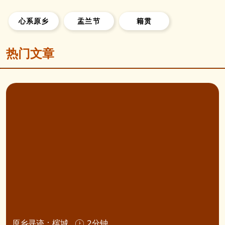
心系原乡
盂兰节
籍贯
热门文章
原乡寻迹：槟城
2分钟