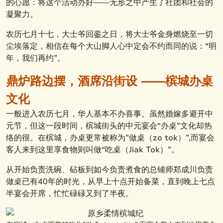
的心愿：将这个活动办好——无形之中产生了社团和社会的
凝聚力。
农历七月十七，大士爷回銮之日，将大士爷金身燃烧至一切
尘埃落定，相信在每个大山脚人心中定会不约而同的说：“明
年，我们再约”。
鼎炉路边摆，酒席沿街设
——槟城办桌
文
化
一般进入农历七月，华人基本不办喜事。虽然婚嫁多避开中
元节，但这一段时间，槟城街头的中元宴会“办桌”文化却热
络的很。在槟城，办桌更常被称为”做桌（zo tok）”,而宴会
客人来到这里享食物则叫做“吃桌（Jiak Tok）”。
从开始负责洗碗、砧板到如今负责煮食的总铺师郑成川负责
做桌已有40年的时光，从早上十点开始备菜，直到晚上七点
半宴会开席，忙忙碌碌又到了半夜。