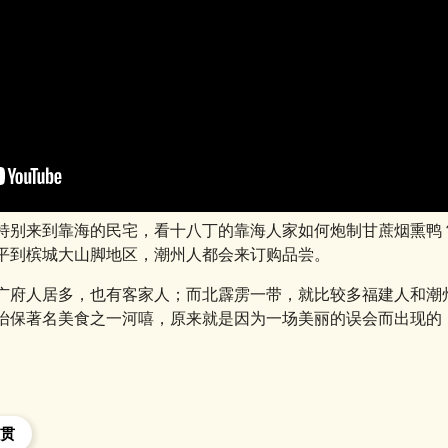
特别来到靠海的民宅，看十八丁的靠海人家如何炮制甘蔗烟熏鸭
平到槟城大山脚地区，潮州人都会来订购品尝。
广府人居多，也有客家人；而北霹雳一带，就比较多福建人和潮
怡保著名美食之一河嘻，原来就是因为一场美丽的误会而出现的
籍贯