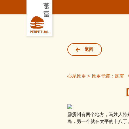
返回
心系原乡 > 原乡寻迹：霹雳
【
霹雳州有两个地方，马姓人特
岛，另一个就在太平的十八丁