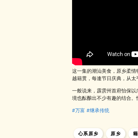
这一集的潮汕美食，原乡柔情
越籍贯，每逢节日庆典，从太
一般说来，霹雳州首府怡保以
境也酝酿出不少有趣的结合。
#万富
#继承传统
心系原乡
原乡