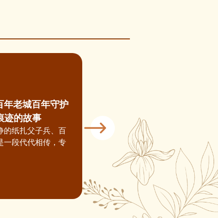
】百年老城百年守护
痕迹的故事
静的纸扎父子兵、百
是一段代代相传，专
。