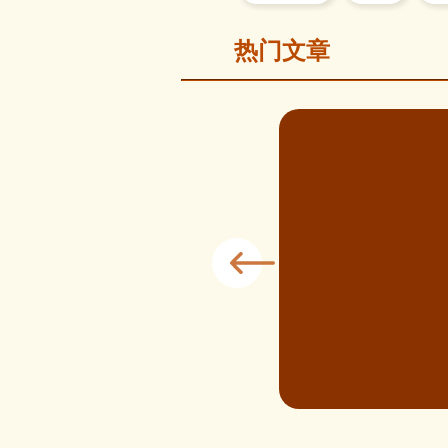
热门文章
槟城
3分钟
 | 槟城纪】依山傍水槟榔屿
的生存之道
3：槟城纪》走进客家人栖居的浮罗
于三个籍贯聚集的百年万山之中，穿
居的高渊港口，了解不同籍贯在槟城
，他们的故事，如今变成了什么模