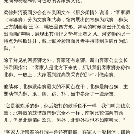
充满神秘感和传奇色彩的客家狮文化。
柔佛州河婆同乡会会长吴国文在《原乡柔情》说道：“客家狮
（河婆狮）分为文狮和武狮，馆内展出的青狮为武狮，狮头
上方刻画着‘王’字，嘴巴呈四方形。舞动的时候嘴巴开关会发
出‘啪啪’声响，展现出其强悍之势与王者之风。河婆狮的另一
特点为猴脸娃娃，戴上猴脸脸谱面具者手持藤制盾牌作为防
御。”
除了鲜见的河婆狮之外，客家还有京狮。新山客家公会会长
张君国指出：“客家人是北方下来的，所以我们客家狮亦称作
北狮。一般上，大家看到踩高跷采青的那种叫做南狮。”
他续称，北狮跟南狮最大的不同点在于，北狮是舞台狮，主
要动作为翻、滚、爬、跳、扑，当中参杂了一些杂技。
“它是很欢乐的狮，然后敲打的鼓乐也不一样，我们叫京鈸京
鼓；北狮鼓的鼓谱跟南狮完全不一样，南狮比较偏向有劲
儿，但是北狮偏向欢乐。另外，北狮外型也不如南狮大。”
“客家人所崇奉的祥瑞神兽还有麒麟。客家人一般相信，麒麟