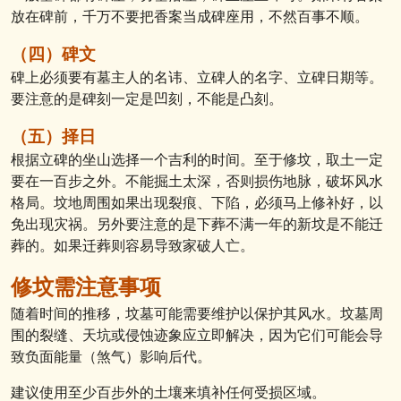
放在碑前，千万不要把香案当成碑座用，不然百事不顺。
（四）碑文
碑上必须要有墓主人的名讳、立碑人的名字、立碑日期等。
要注意的是碑刻一定是凹刻，不能是凸刻。
（五）择日
根据立碑的坐山选择一个吉利的时间。至于修坟，取土一定
要在一百步之外。不能掘土太深，否则损伤地脉，破坏风水
格局。坟地周围如果出现裂痕、下陷，必须马上修补好，以
免出现灾祸。另外要注意的是下葬不满一年的新坟是不能迁
葬的。如果迁葬则容易导致家破人亡。
修坟需注意事项
随着时间的推移，坟墓可能需要维护以保护其风水。坟墓周
围的裂缝、天坑或侵蚀迹象应立即解决，因为它们可能会导
致负面能量（煞气）影响后代。
建议使用至少百步外的土壤来填补任何受损区域。