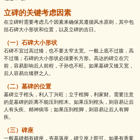
立碑的关键考虑因素
在立碑时需要考虑几个因素来确保其遵循风水原则，其中包
括石碑大小形状和位置，以及立碑的吉日。
（一）石碑大小形状
石碑不宜过高过矮，也不要太窄太宽。一般上底不过腹，高
不过颈；石碑的大小形状必须要长方形。高达的碑立在穴
前，容易影响后人前程，子孙也不旺。如果墓碑又矮又宽，
后人容易出矮胖之人。
（二）墓碑的位置
墓碑立于棺头，利人丁兴旺；立于棺脚，利家财。需要注意
的是墓碑的距离不能压到棺木。如果压到棺头，则容易让后
人有头疾、精神病等；如果压到棺脚，则容易让后人有脚
疾。
（三）碑座
一般墓碑都有碑座，夯基落座，碑立座上即可。如果有香案