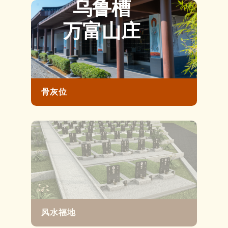
乌鲁槽
万富山庄
骨灰位
风水福地