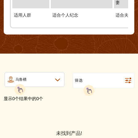
妻
适用人群
适合个人纪念
适合夫妻或
乌鲁槽
筛选
显示0个结果中的0个
未找到产品!