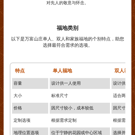
对先人的敬意与怀念。
福地类别
以下是万富山庄单人、双人和家族福地的个别特点，助您
选择最符合需求的选项。
特点
单人福地
双人福地
容量
设计供一人使用
设计供两人
大小
标准尺寸
适合两人的
价格
因尺寸较小，成本较低
因尺寸较大
定制选项
根据需求定制
根据需求定
地理位置选项
位于宁静的花园或中心区域
选择并排或